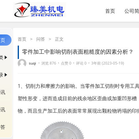
首页
公司
首页
>
问答
>
正文
首页
零件加工中影响切削表面粗糙度的因素分析？
类
·
·
·
·
suqi
浏览 876
点赞 0
评论 0
3年前 (2023-05-19)
录
​1、切削力和摩擦力的影响。当
零件加工
切削时专用工
资讯
塑性形变，进而造成目前的残余地区歪曲或加重凹形槽
快讯
物，而且生产加工后的表面常常展现出颗粒物坍塌的印
问答