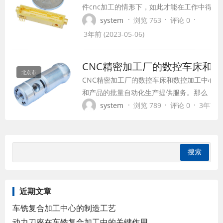
件cnc加工的情形下，如此才能在工作中得到
好的预期效果。那麼cnc加工厂家必须关注些
·
·
·
system
浏览 763
评论 0
些？接下来就来让我们一起去认识下： 1、机
3年前 (2023-05-06)
设备工作前检查运动一部分有没有添加了润滑
油，紧接着起动制动系统有没有没问题，并将
CNC精密加工厂的数控车床和
机器空运转1-3分钟，机械设备有常见故障时
北京市
CNC精密加工厂的数控车床和数控加工中心
许加...
和产品的批量自动化生产提供服务。那么，数
别呢？ 1. 结构差异从组成结构上看，数控车
·
·
·
system
浏览 789
评论 0
3年前 (2
中心有三轴或三轴以上的控制。对于加工零件
有刀架，刀架有转塔式...
近期文章
车铣复合加工中心的制造工艺
动力刀座在车铣复合加工中的关键作用