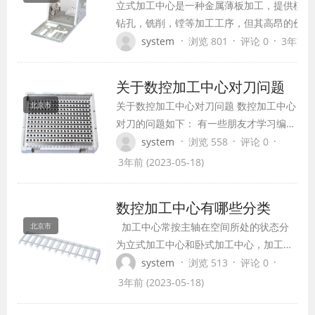
立式加工中心是一种金属薄板加工，提供模具
钻孔，铣削，镗等加工工序，但其高昂的价格
统的手动操作机床高得多，因此需要加工中心
·
·
·
system
浏览 801
评论 0
3年前 (2
品处理。因此，加工中心设计有其加工效率和
关系。立式加工中心的设计如何更标准化？ 
关于数控加工中心对刀问题
立式加工技术中心…
关于数控加工中心对刀问题 数控加工中心
北京市
对刀的问题如下： 有一些朋友才学习编程
这一行，有很多问题不太清楚，比如说关
·
·
·
system
浏览 558
评论 0
于数控加工中心对刀的问题，最近一个朋
3年前 (2023-05-18)
友就了两个问题如下：加工中心换刀 1.如
果用试切法对刀，我们以工件的左下角作
数控加工中心有哪些分类
为绝对坐标的参考点 适切左边的值就是Y
加工中心常按主轴在空间所处的状态分
北京市
坐标的值 试切下边的值就是X坐标的值
为立式加工中心和卧式加工中心，加工中
是…
心的主轴在空间处于垂直状态的称为立式
·
·
·
system
浏览 513
评论 0
加工中心，主轴在空间处于水平状态的称
3年前 (2023-05-18)
为卧式加工中心。主轴可作垂直和水平转
换的，称为立卧式加工中心或五面加工中