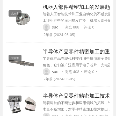
同时也关乎到整个工业生产的效率和质量。
机器人部件精密加工的发展趋势
随着人工智能技术和工业自动化的不断发展，
北京市
工业生产中的应用愈发广泛，机器人部件的精
术也随之得到了极大的发展。然而，面对激烈
·
·
·
suqi
浏览 888
评论 0
争和日益复杂的生产需求，机器人部件精密加
2年前 (2024-03-05)
临着诸多挑战。
半导体产品零件精密加工的重要
半导体产品在现代科技领域中扮演着至关重要
北京市
角色，它们被广泛应用于电子芯片、光电器件
传感器等领域，给我们的生活带来了极大的便
·
·
·
suqi
浏览 408
评论 0
利。然而，半导体产品的生产过程需要非常精
2年前 (2024-03-05)
的加工技术，而其中的零件精密加工更是其中
可或缺的一环。
半导体产品零件精密加工技术的
北京市
随着科技的不断进步和应用领域的拓展，半导
求量不断增加，对零件精密加工技术提出了更
在这种背景下，半导体产品零件精密加工技术
·
·
·