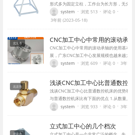
形式多为固定立柱，工作台为长方形，无分度
能，适合加工盘、套、板类零件，它一般具有
·
·
·
system
浏览 513
评论 0
运动坐标轴，并可在工作台上安装一个沿水平
3年前 (2023-05-18)
回转台，用以加工螺旋线类零件。 很多人对
中心的应用比较陌生，因为这种设备主要用于
CNC加工中心中常用的滚动
领域中使用，…
北京市
CNC加工中心中常用的滚动承轴的使用基本要求
展，广东CNC加工中心发展规模也越来越大
定性的要求也就越来越高。机床主轴轴承的温
·
·
·
system
浏览 609
评论 0
3年前 (2
因素，通常情况下，正确选择轴承类型、更差
负荷)大小、光滑剂及光滑方法等，能在一定…
浅谈CNC加工中心比普通数控
北京市
浅谈CNC加工中心比普通数控机床的优势和区
与普通数控机床比有下面的优点 1.从数量上
便于管理，对于加工工序多的零件只要一台C
·
·
·
system
浏览 933
评论 0
3年前 (2
部加工。 2.产品质量更精准。由于工件只需
加工工序，可有避免由于工件在不同数控机床
立式加工中心的几个档次
立式加工中心是一个非常广泛的概念，先
北京市