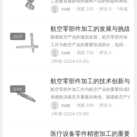
工质量直接影响到最终产品的性能和寿命。然
过程中，会受到许多因素的影响，使得零件加
·
·
·
suqi
浏览 225
评论 0
1年前 (202
影响。因此，有必要明确零件机械加工过程中
并对机械加工生产零件的工艺进行完善，从而
航空零部件加工的发展与挑战
精度。
随着航空产业的蓬勃发展，航空零部件加
北京市
工作为航空产业的重要组成部分，也得到
了迅猛的发展。航空零部件加工是指通过
·
·
·
suqi
浏览 720
评论 0
对原材料进行切削、冲压、锻造、焊接等
2年前 (2024-03-05)
工艺，制造出各种规格、型号的航空零部
件，并最终组装成完整的飞机或其他飞行
航空零部件加工的技术创新与发
器件。
航空零部件加工作为航空产业的重要组成部分
北京市
来都扮演着至关重要的角色。随着航空产业不
大，航空零部件加工也在不断迎来新的技术创
·
·
·
suqi
浏览 599
评论 0
趋势。技术创新是航空零部件加工能否保持竞
2年前 (2024-03-05)
现可持续发展的关键因素，下面就让我们来探
空零部件加工的技术创新和发展趋势。
医疗设备零件精密加工的重要性