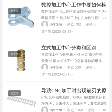
数控加工中心工作中要如何检验
心，也称复合加工中心。按加工中心立柱
数控加工中心工作中要如何检验精度？ 为什
北京市
的数量分；有单柱式和双柱式(龙门式)...
验精度呢？ 数控加工中心在操作过程中，精
至关重要，直接会影响到我们制造零件的标准
·
·
·
system
浏览 782
评论 0
机床好不好，就取决于它这台机床的精度高不
3年前 (2023-05-18)
精度不够高，导致工件的尺寸有偏差，那么直
到了你机床的精密度。 我们要如何检验精度呢？
立式加工中心分类和区别
试件...
立式加工中心分类和区别 分类 依据导轨
北京市
分类 依据立式加工中心各轴导轨的形式可
分硬轨及线轨。硬轨适合重切削，线轨运
·
·
·
system
浏览 539
评论 0
动更灵敏。 依据转速分类 立式加工中心
3年前 (2023-05-18)
主轴转速6000-15000rpm为低速型，
18000rpm以上为高速型。 依据结构分类
导致CNC加工时出现崩刃的原
依据立式加工中心的床身结构可分为C型
北京市
CNC又叫做电脑锣、CNCCH或数控机床其实
及龙门型。 区别 立式 ...
种叫法，后来传入大陆珠三角，其实就是数控
浙沪一带有人叫“CNC加工中心”机械加工的
·
·
·
system
浏览 1360
评论 0
3年前 (