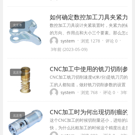
技术，主要工作是编制加工程序，即将原来手
程。当然需要有手工加工的经验。 1. 进给太快
如何确定数控加工刀具夹紧力的
进...
​数控加工刀具设计夹紧装置时，夹紧力的确定
北京市
的方向、作用点和大小三个要素。那么怎么确
刀具的夹紧力? 1、数控加工刀具夹紧力的作
·
·
·
system
浏览 1278
评论 0
用点是指夹紧件与工件接触的一小块面积。选
3年前 (2023-05-09)
问题是指在夹紧方向已定的情况下确定夹紧力
置和数目。夹紧力作用点的选 择是达到最佳夹.
CNC加工中使用的铣刀切削
北京市
CNC加工铣刀切削速度v(米/分)是铣刀刃的圆
工的人都知道，做好铣刀切削参数的设置，是
件的重要环节，铣削进给量有3种表示方式： 
·
·
·
system
浏览 768
评论 0
3年前 (2
vf(毫米/分)，表示工件每分钟相对于铣刀的位
进给量f(毫米/转)，表示在铣刀每转一转时与
CNC加工时为何出现切削瘤
量；...
北京市
​这个CNC加工的时候切削量还小，进给的速
快，为什么比粗加工的时候这个精度出走度还