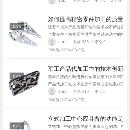
suqi
浏览 433
评论 0
2年前 (202
也逐渐显现出来。
如何提高精密零件加工的质量和
随着市场对产品质量和性能要求的不断提高，
北京市
企业在生产精密零件时面临着越来越大的挑战
了提高精密零件加工的质量和效率，制造企业
·
·
·
suqi
浏览 383
评论 0
不断优化加工工艺和设备，提升加工技术水平
2年前 (2024-03-05)
员素质，以确保零件的质量和性能达到市场要
以下将从加工工艺、设备选择和人员培训等方
军工产品代加工中的技术创新与
讨如何提高精密零件加工的质量和效率。
随着科技的不断进步和军事需求的不断增加，
北京市
产品代加工在技术创新和发展方面也取得了重
破。代加工企业通过不断引入先进的生产设备
·
·
·
suqi
浏览 510
评论 0
术，加强研发创新，提升产品质量和性能指标
2年前 (2024-03-05)
动了军工产品的技术发展和升级。在军工产品
工中，技术创新扮演着至关重要的角色。
立式加工中心应具备的功能是
立式加工中心是指主轴为垂直状态的加工中心
北京市