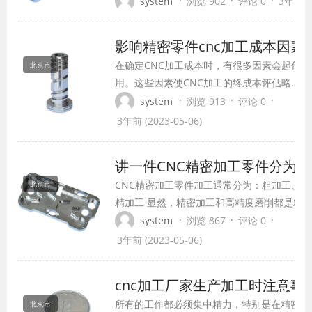
题之前，咱们先普及一个词儿叫切削瘤。 相
·
·
·
system
浏览 902
评论 0
3年前 (2
的这个技术人员都不陌生，简单的说，就是切
个材料，进行切割的时候会产生摩擦，产生非
影响精密零件cnc加工成本因素
阻力，形成很大的热量，让这个切屑的这个...
在确定CNC加工成本时，有很多因素会起作
北京市
用。这些因素使CNC加工的终成本评估略显
困难。尤其是当您将其与其他制造技术进行
·
·
·
system
浏览 913
评论 0
比较时。例如，一些程序可以在几秒钟内计
3年前 (2023-05-06)
算出激光切割价格。他们通过考虑材料使
用、几何形状和切割时间来实现这一目标。
讲一件CNC精密加工零件分为
对于CNC车削和铣削服务而言，实现相同的
CNC精密加工零件加工通常分为：粗加工、
北京市
目标要复杂得多。下面的文章将进...
精加工 显然，精密加工和高精度磨削都是精加
精度磨削：通常称为精磨 精密cnc加工和高
·
·
·
system
浏览 867
评论 0
从属关系。 细晶磨棒在一定压力下压在旋转
3年前 (2023-05-06)
轴向作往复摆动，进行微切削精加工。高精cn
般安排在精加工工序之后，加工余量小（一般为5
cnc加工厂家生产加工时注意事
所有的工作都必须集中精力，特别是在精密零
北京市