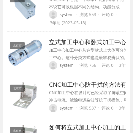
不说它可以根据不同的结构、功能分成不
同的类别。就算是同一种类型的立式加工
·
·
·
system
浏览 553
评论 0
中心，也会因为技术和性能的不同拉开档
3年前 (2023-05-18)
次。 超一流品牌 这一档次中的品牌无论
外观还是内在，都体现出极高的设计水
立式加工中心和卧式加工中
平。它们生产的立式加工中心做工精细，
北京市
加工中心加工中心从造型款式上大体可分为两
拥有无可挑剔的加工能力和精度。正因为
工中心。这种分类方式也是最容易辨认的。 
精度高，所以…
心的主要差别有哪些?就现在一些加工中心生产
·
·
·
system
浏览 756
评论 0
3年前 (2
式加工中心其中的原因并不在于加工中心生产
本并不比生产卧式加工中心的成本低廉,关键原
CNC加工中心防干扰的方法
北京市
CNC加工中心在设计时已经采取了屏蔽空间
冲击电流、滤除电源杂波等抗干扰措施，可以
上防止外部干扰源对CNC本身的影响。为了确
·
·
·
system
浏览 537
评论 0
3年前 (2
作，在CNC安装连接是有必要采取以下措施。 
离产生干扰的设备（如变频器、交流接触器、
如何将立式加工中心加工的工件
高压发生器以及动力线路的分段…
北京市