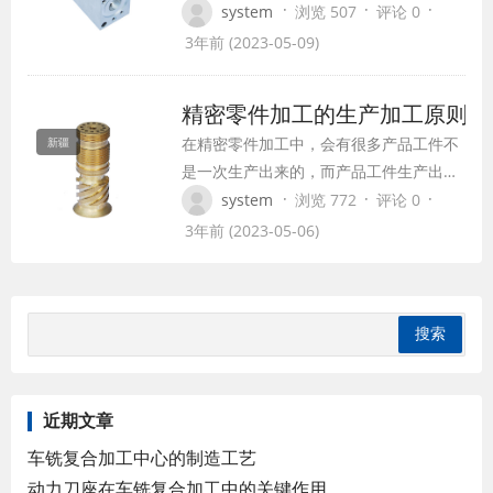
的技术要点是什么? 1、简化机器的维修和保
·
·
·
system
浏览 507
评论 0
省人工，机械切割和加工功能，提高劳动生产
3年前 (2023-05-09)
2、吸音，减震，MC尼龙模量比金属小得多
衰减大，提供了比金属更好的防止噪音的有用
精密零件加工的生产加工原则
&nbsp…
在精密零件加工中，会有很多产品工件不
新疆
是一次生产出来的，而产品工件生产出来
的时候，只是一个粗略的模型。 如果工厂
·
·
·
system
浏览 772
评论 0
变成了真正的产品，这其中就需要借助一
3年前 (2023-05-06)
些机械设备进行精密加工，并根据不同的
产品要求进行精密加工，最终成为具有使
用价值的产品。 在精密零件加工时为了保
证精密加工的效率和所生产产品的质量，
进行精密…
近期文章
车铣复合加工中心的制造工艺
动力刀座在车铣复合加工中的关键作用