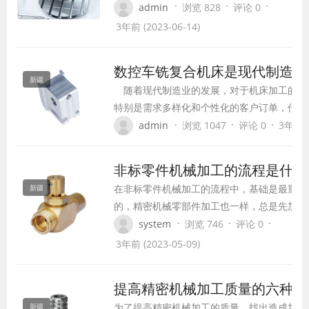
铣复合、车铣磨复合、铣磨复合。复合的目的
·
·
·
admin
浏览 828
评论 0
了使一台机床具有多种功能。
3年前 (2023-06-14)
数控车铣复合机床是现代制造业
新疆
随着现代制造业的发展，对于机床加工的要
特别是需求多样化和个性化的客户订单，传统
已经无法满足市场的需求。为了解决这个问题
·
·
·
admin
浏览 1047
评论 0
3年前 (
机床应运而生。
非标零件机械加工的流程是什么
在非标零件机械加工的流程中，基础是最重要
新疆
的，精密机械零部件加工也一样，总是先加工
精基准，然后再用精基准定位加工其他表面。
·
·
·
system
浏览 746
评论 0
接下来我们就来详细把我一番。 对于箱体零
3年前 (2023-05-09)
件，一般是以主要孔为粗基准加工平面，再以
平面为精基准加工孔系;对于轴类零件，一般
提高精密机械加工质量的六种方
是以外圆为粗基准加工中心孔，再以中心孔为
为了提高精密机械加工的质量，找出造成加工
新疆