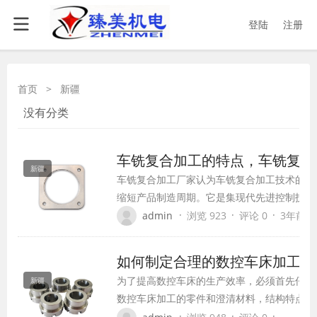
登陆
注册
首页
>
新疆
没有分类
车铣复合加工的特点，车铣复合
新疆
车铣复合加工厂家认为车铣复合加工技术的先
缩短产品制造周期。它是集现代先进控制技术、
应用技术于一体的先进加工技术。
·
·
·
admin
浏览 923
评论 0
3年前 (2
如何制定合理的数控车床加工工
为了提高数控车床的生产效率，必须首先仔细
新疆
数控车床加工的零件和澄清材料，结构特点和
的形式，粗糙度和零件的热处理的技术要求。
·
·
·