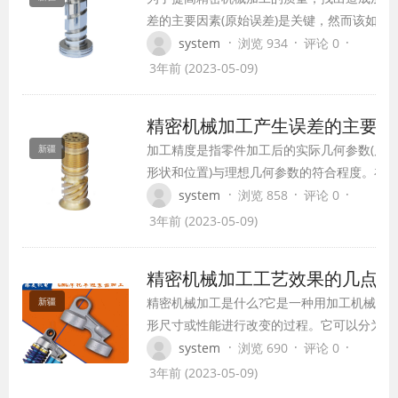
精基准加工外圆、端面…
差的主要因素(原始误差)是关键，然而该如何
取相应的工艺技术措施来控制或减少这些因素
·
·
·
system
浏览 934
评论 0
影响呢?下面小编就和您一起了解一下如何有
3年前 (2023-05-09)
高精密机械加工质量的六种方法： 一、误差
法 这种方法上报毛坏或上道工序加工的工作
精密机械加工产生误差的主要原
寸经测量按误差大小分为n组，…
加工精度是指零件加工后的实际几何参数(尺
新疆
形状和位置)与理想几何参数的符合程度。在
加工中，误差是不可避免的，但误差必须在允
·
·
·
system
浏览 858
评论 0
的范围内。通过误差分析，掌握其变化的基本
3年前 (2023-05-09)
律，从而采取相应的措施减少加工误差，提高
工精度。 那么会出现误差就会有原因，究其
精密机械加工工艺效果的几点重
呢我们总结了一下，大致有以下几点： &nb…
精密机械加工是什么?它是一种用加工机械对
新疆
形尺寸或性能进行改变的过程。它可以分为冷
加工。 一般在常温下加工,并且不引起工件的
·
·
·
system
浏览 690
评论 0
相变化﹐称冷加工。一般在高于或低于常温状
3年前 (2023-05-09)
工﹐会引起工件的化学或物相变化﹐称热加工