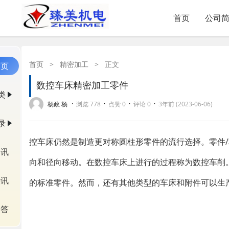
首页
公司
首页
>
精密加工
>
正文
首页
数控车床精密加工零件
类
·
·
·
·
杨政 杨
浏览 778
点赞 0
评论 0
3年前 (2023-06-06)
录
控车床仍然是制造更对称圆柱形零件的流行选择。零件
资讯
向和径向移动。在数控车床上进行的过程称为数控车削
快讯
的标准零件。然而，还有其他类型的车床和附件可以生
问答