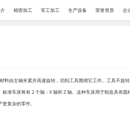
简介
精密加工
军工加工
生产设备
荣誉资质
企
/材料由主轴夹紧并高速旋转，切削工具围绕它工作。工具不旋转
。
标准车床将有 2 个轴：X 轴和 Z 轴。这种车床用于制造具有
产更复杂的零件。