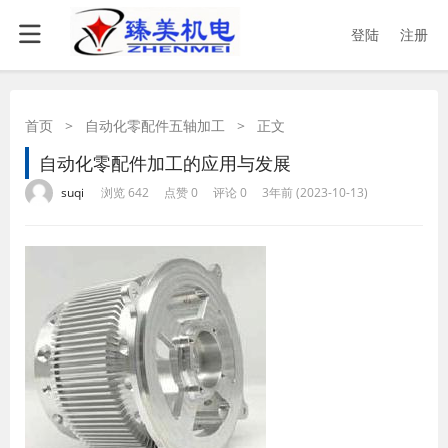
登陆
注册
首页
>
自动化零配件五轴加工
>
正文
自动化零配件加工的应用与发展
·
·
·
·
suqi
浏览 642
点赞 0
评论 0
3年前 (2023-10-13)