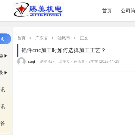
首页
公司
首页
>
广东省
>
汕尾市
>
正文
首页
铝件cnc加工时如何选择加工工艺？
类
·
·
·
·
suqi
浏览 427
点赞 0
评论 0
3年前 (2023-11-29)
录
资讯
快讯
问答