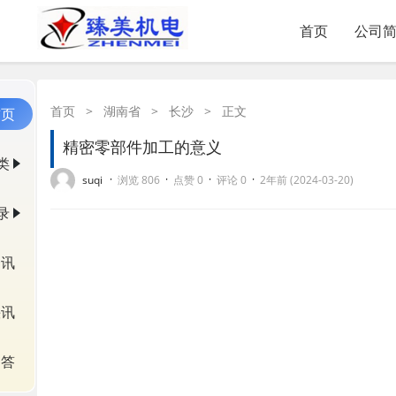
首页
公司
首页
>
湖南省
>
长沙
>
正文
首页
精密零部件加工的意义
类
·
·
·
·
suqi
浏览 806
点赞 0
评论 0
2年前 (2024-03-20)
录
资讯
快讯
问答