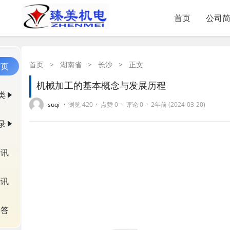
首页
公司
首页
>
湖南省
>
长沙
>
正文
首页
机械加工的基本概念与发展历程
类
·
·
·
·
suqi
浏览 420
点赞 0
评论 0
2年前 (2024-03-20)
录
资讯
快讯
问答