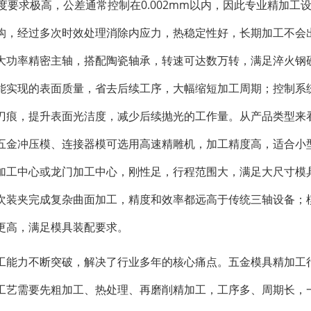
度要求极高，公差通常控制在0.002mm以内，因此专业精加工
构，经过多次时效处理消除内应力，热稳定性好，长期加工不会
大功率精密主轴，搭配陶瓷轴承，转速可达数万转，满足淬火钢
能实现的表面质量，省去后续工序，大幅缩短加工周期；控制系
刀痕，提升表面光洁度，减少后续抛光的工作量。从产品类型来
五金冲压模、连接器模可选用高速精雕机，加工精度高，适合小
加工中心或龙门加工中心，刚性足，行程范围大，满足大尺寸模
次装夹完成复杂曲面加工，精度和效率都远高于传统三轴设备；
更高，满足模具装配要求。
工能力不断突破，解决了行业多年的核心痛点。五金模具精加工
工艺需要先粗加工、热处理、再磨削精加工，工序多、周期长，