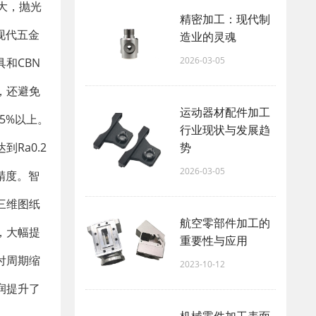
大，抛光
精密加工：现代制
现代五金
造业的灵魂
2026-03-05
和CBN
，还避免
运动器材配件加工
5%以上。
行业现状与发展趋
Ra0.2
势
2026-03-05
精度。智
三维图纸
航空零部件加工的
，大幅提
重要性与应用
付周期缩
2023-10-12
润提升了