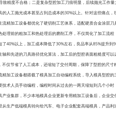
易导致精度不合格；二是复杂型腔加工刀痕明显，后续抛光工作量
具的人工抛光成本甚至占到总成本的30%以上。针对这些痛点，
主流精加工设备都优化了硬切削工艺体系，适配硬质合金涂层刀具
热处理前的粗加工和热处理后的磨削工序，不仅简化了加工流程
40%以上，加工成本降低了30%左右，良品率从85%提升到9
轴和先进的刀具路径优化算法，加工后的型腔表面粗糙度可以达到
上，不仅节省了人工成本，还缩短了交付周期，保障了型腔的尺寸
流精加工设备都搭载了模具加工自动编程系统，导入模具型腔的
要技术人员手动编程，编程时间从过去的一两天缩短到几个小时
具产业集群，不少本地模具企业更新专用精加工设备后，企业交
经从生产低端模具转向给汽车、电子企业配套高端模具，产品利