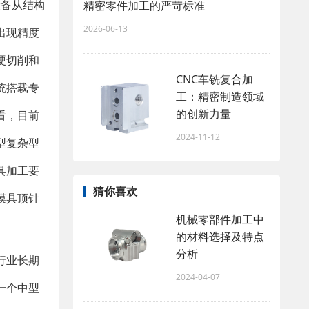
设备从结构
精密零件加工的严苛标准
2026-06-13
出现精度
硬切削和
CNC车铣复合加
统搭载专
工：精密制造领域
的创新力量
看，目前
2024-11-12
型复杂型
具加工要
猜你喜欢
模具顶针
机械零部件加工中
的材料选择及特点
分析
行业长期
2024-04-07
一个中型