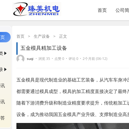
首页
公司
首页
>
生产设备
>
正文
首页
五金模具精加工设备
类
·
·
·
·
suqi
浏览 35
点赞 0
评论 0
2个月前 (06-12)
录
五金模具是现代制造业的基础工艺装备，从汽车车身冲
资讯
都需要通过模具成型，模具的加工精度直接决定了最终
快讯
随着下游消费升级和制造业精度要求提升，传统粗加工
设备，成为推动我国五金模具产业升级、支撑制造业高
问答