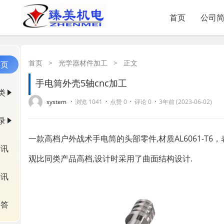
首页
公司
首页
>
光学器材件加工
>
正文
首页
手电筒外壳5轴cnc加工
类
·
·
·
·
system
浏览 1041
点赞 0
评论 0
3年前 (2023-06-02)
录
一款高档户外战术手电筒的头部零件,材质AL6061-T
资讯
观比同类产品高档,设计时采用了曲面结构设计.
快讯
问答