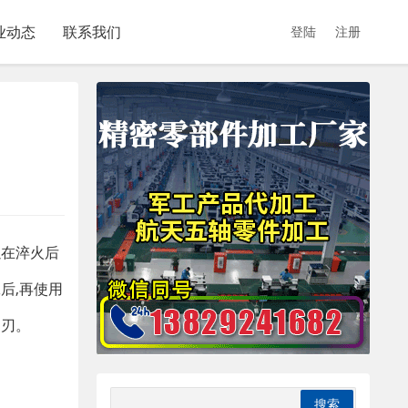
业动态
联系我们
登陆
注册
以在淬火后
工后
,
再使用
崩刃
。