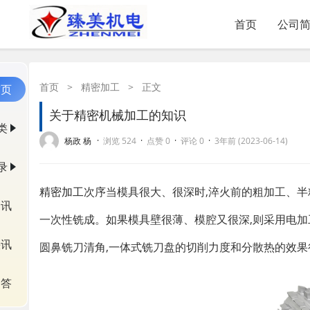
首页
公司
首页
>
精密加工
>
正文
首页
关于精密机械加工的知识
类
·
·
·
·
杨政 杨
浏览 524
点赞 0
评论 0
3年前 (2023-06-14)
录
精密加工
次序当模具很大、很深时
,
淬火前的粗加工、半
资讯
一次性铣成。如果模具壁很薄、模腔又很深
,
则采用电加
快讯
圆鼻铣刀清角
,
一体式铣刀盘的切削力度和分散热的效果
问答