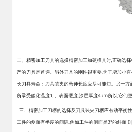
二、
精密加工
刀具的选择精密加工加硬模具时
,
正确选择
产的刀具是首选。另外刀具的刚性很重要
,
为了增加小直
长刀具寿命；刀具装夹的悬伸长度应尽可能短。另一方
所承受酸化温度℃、表面硬度
,
涂层厚度4um所以
,
它们
三、
精密加工
刀柄的选择及刀具装夹刀柄应有动平衡
工件的侧面有半度的间隙
,
例如工件的侧面是3°的斜面
,
则