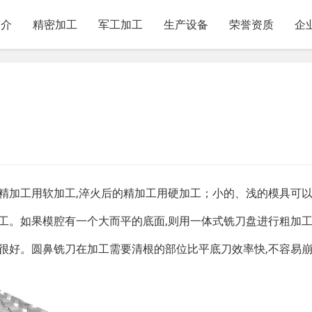
简介
精密加工
军工加工
生产设备
荣誉资质
企
精加工用软加工
,
淬火后的精加工用硬加工；小的、浅的模具可
工。如果模腔有一个大而平的底面
,
则用一体式铣刀盘进行粗加
很好。圆鼻铣刀在加工需要清根的部位比平底刀效率快
,
不容易