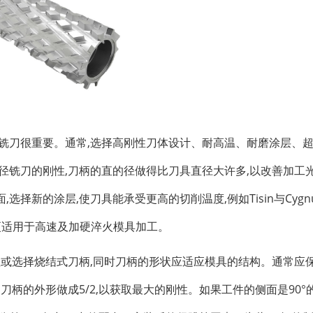
铣刀很重要。通常
,
选择高刚性刀体设计、耐高温、耐磨涂层、
径铣刀的刚性
,
刀柄的直
的
径做得比刀具直径大许多
,
以改善加工
面
,
选择新的涂层
,
使刀具能承受更高的切削温度
,
例如Tisin与Cygn
更适用于高速及加硬淬火模具加工
。
性或选择烧结式刀柄
,
同时刀柄的形状应适应模具的结构。通常应
刀柄的外形做成5/2
,
以获取最大的刚性。如果工件的侧面是90°