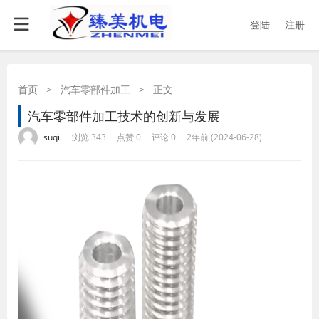
登陆
注册
首页
>
汽车零部件加工
>
正文
汽车零部件加工技术的创新与发展
·
·
·
·
suqi
浏览 343
点赞 0
评论 0
2年前 (2024-06-28)