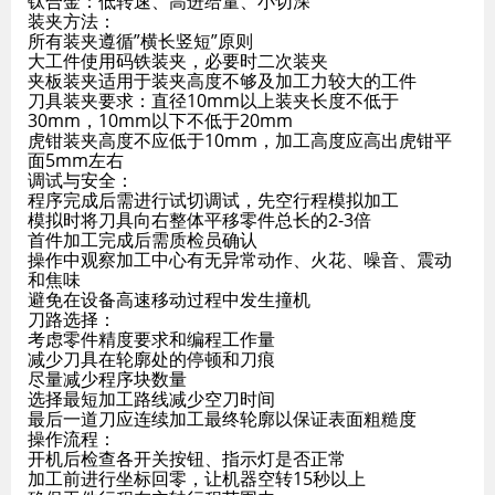
钛合金：低转速、高进给量、小切深
装夹方法：
所有装夹遵循”横长竖短”原则
大工件使用码铁装夹，必要时二次装夹
夹板装夹适用于装夹高度不够及加工力较大的工件
刀具装夹要求：直径10mm以上装夹长度不低于
30mm，10mm以下不低于20mm
虎钳装夹高度不应低于10mm，加工高度应高出虎钳平
面5mm左右
调试与安全：
程序完成后需进行试切调试，先空行程模拟加工
模拟时将刀具向右整体平移零件总长的2-3倍
首件加工完成后需质检员确认
操作中观察加工中心有无异常动作、火花、噪音、震动
和焦味
避免在设备高速移动过程中发生撞机
刀路选择：
考虑零件精度要求和编程工作量
减少刀具在轮廓处的停顿和刀痕
尽量减少程序块数量
选择最短加工路线减少空刀时间
最后一道刀应连续加工最终轮廓以保证表面粗糙度
操作流程：
开机后检查各开关按钮、指示灯是否正常
加工前进行坐标回零，让机器空转15秒以上