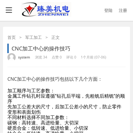
登陆
注册
首页
>
军工加工
>
正文
CNC加工中心的操作技巧
·
·
·
·
system
浏览 34
点赞 0
评论 0
1个月前 (07-06)
CNC加工中心的操作技巧包括以下几个方面：
加工顺序与工艺参数：
金属工件钻孔时应遵循”钻孔后平端，先粗铣后精铣”的顺
序
先加工公差大的尺寸，后加工公差小的尺寸，防止零件
变形和表面划伤
不同材料选择不同加工参数：
碳钢：高转速、高进给量、大切深
硬质合金：低转速、低进给量、小切深