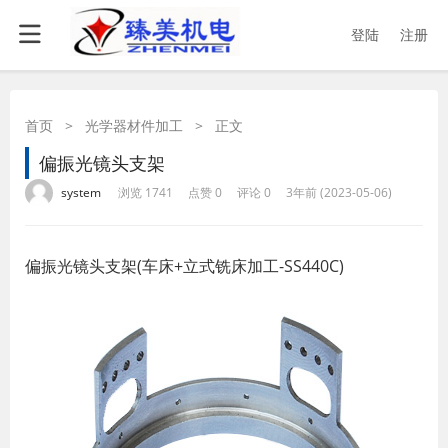
登陆
注册
首页
>
光学器材件加工
>
正文
偏振光镜头支架
·
·
·
·
system
浏览 1741
点赞 0
评论 0
3年前 (2023-05-06)
偏振光镜头支架(车床+立式铣床加工-SS440C)