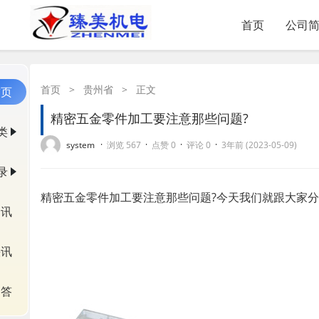
首页
公司
首页
>
贵州省
>
正文
首页
精密五金零件加工要注意那些问题?
类
·
·
·
·
system
浏览 567
点赞 0
评论 0
3年前 (2023-05-09)
录
精密五金零件加工要注意那些问题?今天我们就跟大家
资讯
快讯
问答