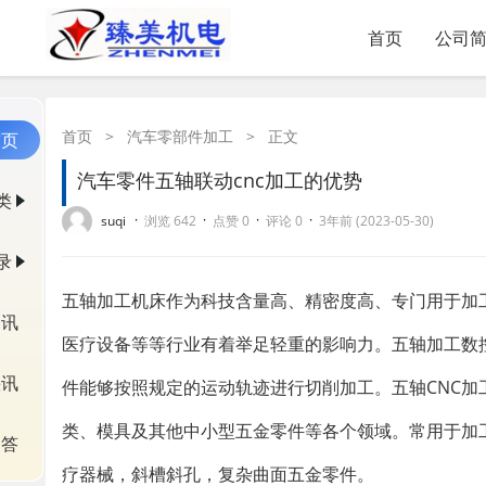
首页
公司
首页
>
汽车零部件加工
>
正文
首页
汽车零件五轴联动cnc加工的优势
类
·
·
·
·
suqi
浏览 642
点赞 0
评论 0
3年前 (2023-05-30)
录
五轴加工机床作为科技含量高、精密度高、专门用于加
资讯
医疗设备等等行业有着举足轻重的影响力。五轴加工数
快讯
件能够按照规定的运动轨迹进行切削加工。五轴CNC加
类、模具及其他中小型五金零件等各个领域。常用于加
问答
疗器械，斜槽斜孔，复杂曲面五金零件。