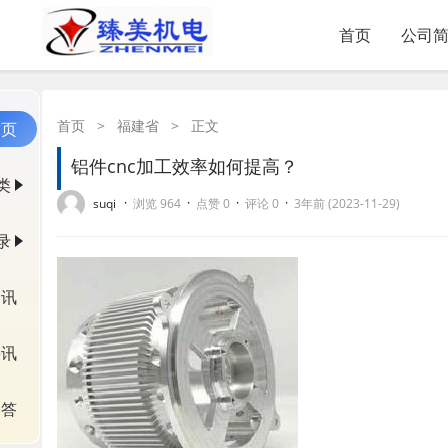
首页
公司
首页
>
福建省
>
正文
首页
铝件cnc加工效率如何提高？
类
·
·
·
·
suqi
浏览 964
点赞 0
评论 0
3年前 (2023-11-29)
录
资讯
快讯
问答