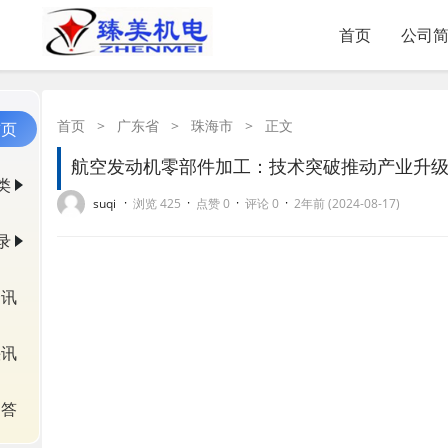
首页
公司
首页
>
广东省
>
珠海市
>
正文
首页
航空发动机零部件加工：技术突破推动产业升
类
·
·
·
·
suqi
浏览 425
点赞 0
评论 0
2年前 (2024-08-17)
录
资讯
快讯
问答