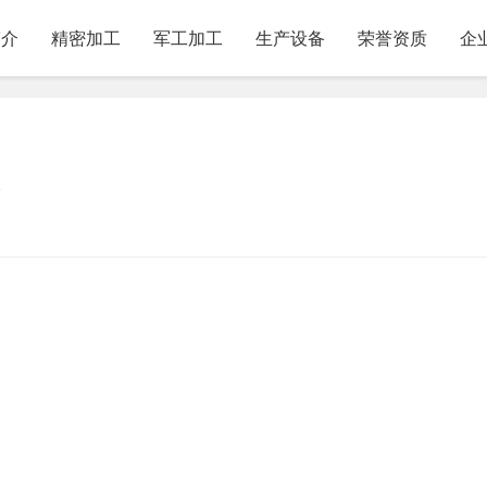
简介
精密加工
军工加工
生产设备
荣誉资质
企
级