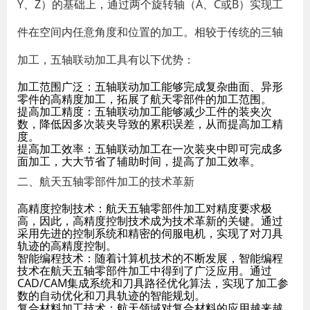
Y、Z）的基础上，通过两个旋转轴（A、C或B）实现工
件在空间内任意角度和位置的加工。相较于传统的三轴
加工，五轴联动加工具有以下优势：
加工范围广泛
：五轴联动加工能够完成复杂曲面、异形
零件的高精度加工，拓展了航天零部件的加工范围。
提高加工精度
：五轴联动加工能够减少工件的装夹次
数，降低因多次装夹导致的累积误差，从而提高加工精
度。
提高加工效率
：五轴联动加工在一次装夹中即可完成多
面加工，大大节省了辅助时间，提高了加工效率。
二、航天五轴零部件加工的技术革新
高精度控制技术
：航天五轴零部件加工对精度要求极
高，因此，高精度控制技术成为技术革新的关键。通过
采用先进的控制系统和精密的伺服电机，实现了对刀具
轨迹的高精度控制。
智能编程技术
：随着计算机技术的不断发展，智能编程
技术在航天五轴零部件加工中得到了广泛应用。通过
CAD/CAM集成系统和刀具路径优化算法，实现了加工参
数的自动优化和刀具轨迹的智能规划。
复合材料加工技术
：航天领域对复合材料的应用越来越