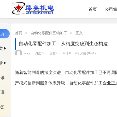
首页
公司
首页
>
自动化零配件五轴加工
>
正文
首页
自动化零配件加工：从精度突破到生态构建
类
·
·
·
·
suqi
浏览 60
点赞 0
评论 0
4个月前 (04-12)
录
随着智能制造的深度演进，自动化零配件加工已不再局
资讯
产模式创新到服务体系升级，自动化零配件加工企业正
快讯
问答