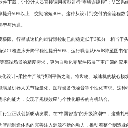
D软件下载，让设计人员直接调用模型进行“零错误建模”；MES系
提升50%以上，交期缩短30%。这种从设计到交付的全流程数
选型与沟通。
度极限。行星减速机的齿背隙控制已能稳定低于3弧分，相当于
，确保CT检查床升降平稳性提升50%，运行噪音从65dB降至图书
备等高端场景的精度需求，更为自动化零配件拓展了更广阔的应
模块化设计+柔性生产线”找到平衡之道。将齿轮、减速机的核心模
能满足机器人关节轻量化、医疗设备低噪音等个性化需求。这种
需求的能力，实现了规模效应与个性化服务的有机结合。
工行业正以创新驱动发展。在“中国智造”的升级浪潮中，这些扎
为智能制造体系的完善注入源源不断的动力，推动着整个制造业