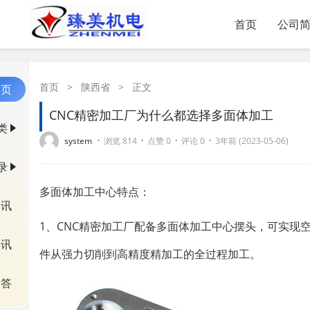
首页
公司
首页
>
陕西省
>
正文
首页
CNC精密加工厂为什么都选择多面体加工
类
·
·
·
·
system
浏览 814
点赞 0
评论 0
3年前 (2023-05-06)
录
多面体加工中心特点：
资讯
1、CNC精密加工厂配备多面体加工中心摆头，可实现
快讯
件从强力切削到高精度精加工的全过程加工。
问答