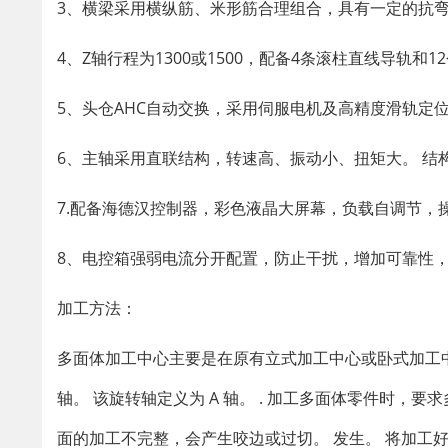
3、横梁采用横纵筋、米形筋合理组合，具有一定的抗弯
4、Z轴行程为1300或1500，配备4条滚柱直线导轨和
5、头仓AHC自动交换，采用伺服电机及高精度滑轨定
6、主轴采用直联结构，转速高、振动小、扭矩大。 结
7.配备海德汉控制器，彩色液晶大屏幕，负载自调节，
8、电控箱强弱电流分开配置，防止干扰，增加可靠性
加工方法：
多面体加工中心主要是在原有立式加工中心或卧式加工
轴。 该旋转轴定义为 A 轴。 . 加工多面体零件时
面的加工不完整，会产生咬边或过切。 发生。 将加工