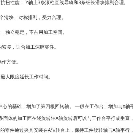
抗扭性能； Y轴上3条滚柱直线导轨和8条细长滑块排列合理。
12个滑块，对称排列，受力合理。
位，独立稳定，不占用加工空间。
构紧凑，适合加工深腔零件。
操作方便。
，最大限度延长工作时间。
中心的基础上增加了第四根回转轴。 一般在工作台上增加与X轴
，要求多面体的加工面在绕旋转轴A轴旋转后可以与工作台平行或垂直
好的零件通过夹具安装在A轴转台上，保持工件旋转轴与A轴平行