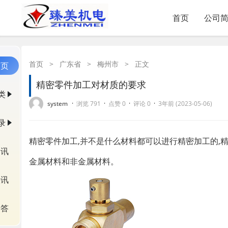
首页
公司
首页
>
广东省
>
梅州市
>
正文
首页
精密零件加工对材质的要求
类
·
·
·
·
system
浏览 791
点赞 0
评论 0
3年前 (2023-05-06)
录
精密零件加工,并不是什么材料都可以进行精密加工的,
资讯
金属材料和非金属材料。
快讯
问答