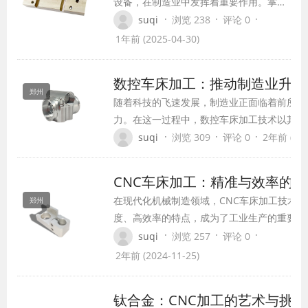
设备，在制造业中发挥着重要作用。掌握
数控车床编程技巧和加工方法，可以提高
·
·
·
suqi
浏览 238
评论 0
加工效率和加工质量。本文将介绍数控车
1年前 (2025-04-30)
床编程技巧和加工方法。
数控车床加工：推动制造业升级
郑州
随着科技的飞速发展，制造业正面临着前所未
力。在这一过程中，数控车床加工技术以其高
的特点，成为了推动制造业升级的关键力量。
·
·
·
suqi
浏览 309
评论 0
2年前 (202
CNC车床加工：精准与效率的
在现代化机械制造领域，CNC车床加工技术以
郑州
度、高效率的特点，成为了工业生产的重要支
一种先进的自动化加工方式，CNC车床不仅
·
·
·
suqi
浏览 257
评论 0
类复杂零件的加工需求，还能大幅提高生产效
2年前 (2024-11-25)
人力成本。
钛合金：CNC加工的艺术与挑战