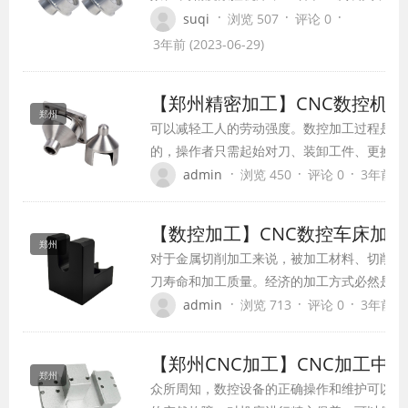
完成多道工序的加工， 同时还备有刀具库，
·
·
·
suqi
浏览 507
评论 0
有自动换刀功能。
3年前 (2023-06-29)
【郑州精密加工】CNC数控机床
郑州
可以减轻工人的劳动强度。数控加工过程是按
的，操作者只需起始对刀、装卸工件、更换刀
完成的，操作者只需起始对刀、装卸工件、更
·
·
·
admin
浏览 450
评论 0
3年前 (2
主要是观察和监督机床运行。
【数控加工】CNC数控车床加
郑州
对于金属切削加工来说，被加工材料、切削工
刀寿命和加工质量。经济的加工方式必然是合
度、进给量和切深直接引起刀的损伤。伴随着
·
·
·
admin
浏览 713
评论 0
3年前 (2
的、化学的、热的磨损。切削速度提高百分之2
【郑州CNC加工】CNC加工中
郑州
众所周知，数控设备的正确操作和维护可以防