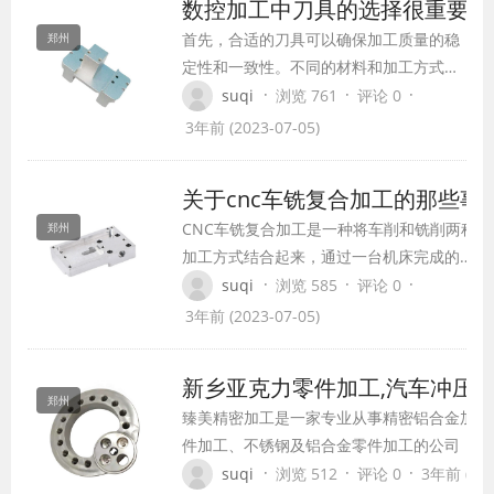
数控加工中刀具的选择很重要
首先，合适的刀具可以确保加工质量的稳
郑州
定性和一致性。不同的材料和加工方式需
要使用不同类型的刀具。例如，对于硬度
·
·
·
suqi
浏览 761
评论 0
较高的材料，需要选择耐磨损、高硬度的
3年前 (2023-07-05)
刀具；而对于脆性材料，则需要选择抗震
性能好的刀具。正确选择刀具可以减少刀
关于cnc车铣复合加工的那些事
具磨损，提高加工精度和表面质量。
CNC车铣复合加工是一种将车削和铣削两种
郑州
加工方式结合起来，通过一台机床完成的一
种加工方法。下面是关于CNC车铣复合加工
·
·
·
suqi
浏览 585
评论 0
的一些事项：
3年前 (2023-07-05)
新乡亚克力零件加工,汽车冲压
郑州
臻美精密加工是一家专业从事精密铝合金加工
件加工、不锈钢及铝合金零件加工的公司，拥(y
大量高精度铝合金零件加工、轴类零件加工、
·
·
·
suqi
浏览 512
评论 0
3年前 (202