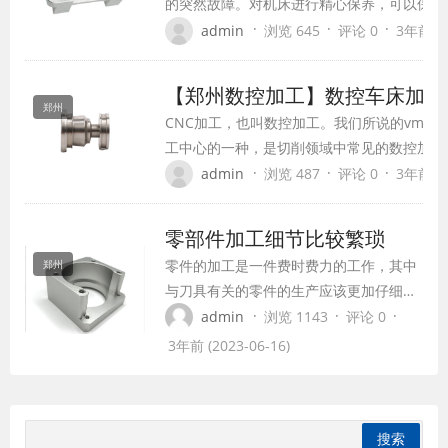
的突然故障。对机床进行精心保养，可以保持
延长机床的使用寿命。
·
·
·
admin
浏览 645
评论 0
3年前 (2
【郑州数控加工】数控车床加工
郑州
CNC加工，也叫数控加工。我们所说的vmc8
工中心的一种，是切削领域中常见的数控加工
后由电脑控制加工，因此，CNC加工具有加
·
·
·
admin
浏览 487
评论 0
3年前 (2
高，重复精度高，可加工复杂型面，加工效率
过程中，人的因素及操作经验，在很大程度上
零部件加工细节比较繁琐
加工经验
零件的加工是一件费时费力的工作，其中
郑州
与刀具有关的零件的生产应该更加仔细，
所以数控车床零件加工刀补面板时拥有许
·
·
·
admin
浏览 1143
评论 0
多的地方需要注意。下面我们就和臻美机
3年前 (2023-06-16)
电小编一起来了解下。