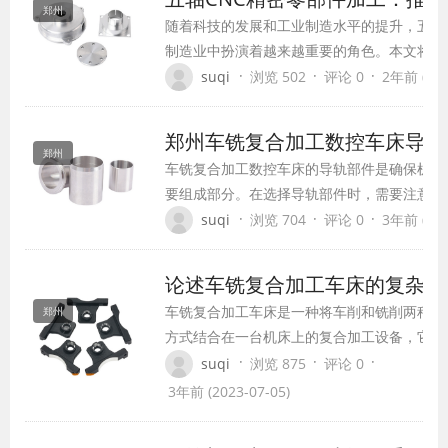
郑州
随着科技的发展和工业制造水平的提升，五轴
制造业中扮演着越来越重要的角色。本文将深
的定义、技术优势以及在各个行业中的应用，
·
·
·
suqi
浏览 502
评论 0
2年前 (202
发展。
郑州车铣复合加工数控车床导轨
郑州
车铣复合加工数控车床的导轨部件是确保机床
要组成部分。在选择导轨部件时，需要注意以
·
·
·
suqi
浏览 704
评论 0
3年前 (202
论述车铣复合加工车床的复杂机
车铣复合加工车床是一种将车削和铣削两种加
郑州
方式结合在一台机床上的复合加工设备，它具
相对复杂的机构。
·
·
·
suqi
浏览 875
评论 0
3年前 (2023-07-05)