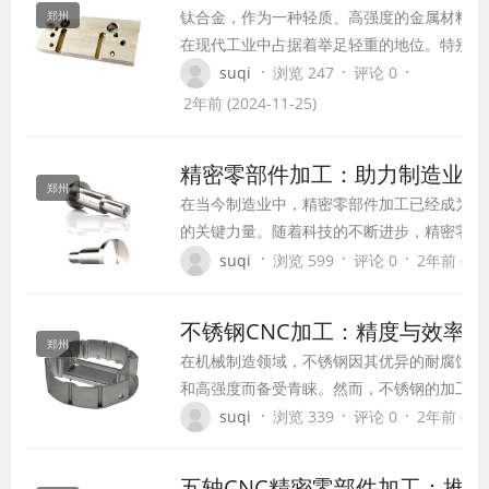
钛合金，作为一种轻质、高强度的金属材料，
郑州
在现代工业中占据着举足轻重的地位。特别是
在航空航天、医疗器械、汽车制造等领域，钛
·
·
·
suqi
浏览 247
评论 0
合金的应用日益广泛。CNC（计算机数控）加
2年前 (2024-11-25)
工技术，则为钛合金的精密制造提供了强有力
的支持。
精密零部件加工：助力制造业升
郑州
在当今制造业中，精密零部件加工已经成为推
的关键力量。随着科技的不断进步，精密零部
用越来越广泛，对加工精度和质量的要求也不
·
·
·
suqi
浏览 599
评论 0
2年前 (202
讨精密零部件加工的重要性以及其在制造业中
不锈钢CNC加工：精度与效率
郑州
在机械制造领域，不锈钢因其优异的耐腐蚀性
和高强度而备受青睐。然而，不锈钢的加工难
统的加工方法往往效率低下且难以保证精度。
·
·
·
suqi
浏览 339
评论 0
2年前 (202
术的不断发展，CNC（计算机数控）加工逐
加工的首选方式，实现了精度与效率的双重提
五轴CNC精密零部件加工：推