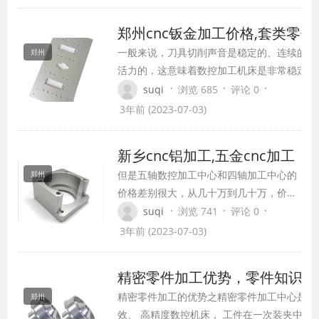
备零件加工，经验，当客户愿意决定信任一鑫
也决心全心全意选择正规cnc加工厂家具有哪
郑州cnc钣金加工价格,套类零件
一般来说，刀具切削声音是稳定的、连续的、
郑州
活力的，这意味着数控加工机床是非常稳定的
着切削过程的(de)进行，当工件上出现硬点、
·
·
·
suqi
浏览 685
评论 0
磨损或刀具夹紧时，切削(xuē)过程就会变得
3年前 (2023-07-03)
定，不稳定因素就会出现。
新乡cnc铝加工,五金cnc加工
但是五轴数控加工中心和四轴加工中心的
郑州
价格差别很大，从几十万到几十万，价格
差别非常(cháng)大，这是为什么，哪里
·
·
·
suqi
浏览 741
评论 0
贵，五轴数控加工中心与三轴、四轴加工
3年前 (2023-07-03)
中心最大的区别在于分度头，相同(tóng)
型号和配置的三轴和四轴加工中心的价格
精密零件加工优势，零件知识节
差异从几万到几十万不等。
精密零件加工的优势之精密零件加工中心是高
郑州
效、 高精度数控机床， 工件在一次装夹中便