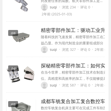
到发射任务的成败。航天零部件加工是一
项对技术、工艺和设备要求极高的工作，
·
·
·
suqi
浏览 234
评论 0
尤其在我国航天事业飞速发展的背景下，
2年前 (2025-01-03)
如何提高加工精度，成为了航天人不断追
求的目标
精密零部件加工：驱动工业升级
成都
随着科技的飞速发展，精密零部件加工在工业
益凸显。作为现代制造业的重要组成部分，精
仅关系到产品的质量和性能，更是推动工业升
·
·
·
suqi
浏览 327
评论 0
2年前 (202
本文将从精密零部件加工的重要性、加工技术
方面进行探讨。
探秘精密零部件加工：如何实现
成都
在当今世界，精密零部件加工技术在制造业中
位。高精度和高效率的加工，不仅能够提高产
降低生产成本，提升企业的竞争力。本文将从
·
·
·
suqi
浏览 587
评论 0
2年前 (202
方法、关键因素及未来发展三个方面进行探讨
成都车铣复合加工复合数控车床
成都
数控车铣复合机床主要可在完成工件车削加工