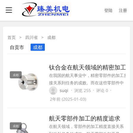
登陆
注册
首页
>
四川省
>
成都
自贡市
成都
钛合金在航天领域的精密加工之
在我国的航天事业中，精密零部件的加工质量
成都
接关系到任务的成败。而在这些零部件中，钛
金材质因其独特的性能而备受青睐。然而，钛
·
·
·
suqi
浏览 255
评论 0
金的加工难度大，对技术和工艺要求极高。本
2年前 (2025-01-03)
将探讨钛合金在航天领域的精密加工之道。
航天零部件加工的精度追求
在航天领域，零部件的加工精度直接关系
成都