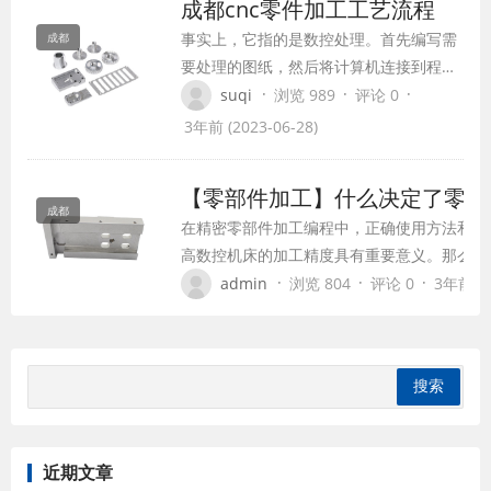
成都cnc零件加工工艺流程
事实上，它指的是数控处理。首先编写需
成都
要处理的图纸，然后将计算机连接到程序
中cnc通过编程命令加工机床cnc加工机床
·
·
·
suqi
浏览 989
评论 0
操作，完成精密零件加工。cnc加工主要
3年前 (2023-06-28)
适用于小批量、大批量多种备件加工，
cnc加工零件的精度非常高，所以服务于
【零部件加工】什么决定了零部
不同行业的精密零件加工！
成都
在精密零部件加工编程中，正确使用方法和技
高数控机床的加工精度具有重要意义。那么是
件加工精度呢？数控机床中的加工精度是由位
·
·
·
admin
浏览 804
评论 0
3年前 (2
的，位置检测元件由检测元件（传感器）和信
成，是数控机床闭环伺服系统的重要组成部分
近期文章