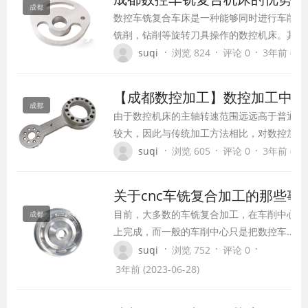
成都
数控车铣复合车床是一种能够同时进行车削等
铣削，钻削等旋转刀具操作的数控机床。其更
机床的一种主要机型，车铣复合加工不是单纯
·
·
·
suqi
浏览 824
评论 0
3年前 (202
铣削两种加工手段合并到一台机床上, 而是利
动来完成各类表面的加工, 是在当今数控技术
【成都数控加工】数控加工中刀
的条件下产生的一种新的切削理论和切削技术
成都
由于数控机床的主轴转速范围远远高于普通机
车铣复合机床的优势是什么？
较大，因此与传统加工方法相比，对数控加工
求，包括精度高，强度大，刚性好，耐用度高
·
·
·
suqi
浏览 605
评论 0
3年前 (202
安装方便调整。这九要求刀具的结构合理，几
关于cnc车铣复合加工的那些事
目前，大多数的车铣复合加工，在车削中心
成都
上完成，而一般的车削中心只是把数控车床
的普通转塔刀架换成带动力刀具的转塔刀
·
·
·
suqi
浏览 752
评论 0
架，主轴增加C轴功能。由于转塔刀架结
3年前 (2023-06-28)
构、外形尺寸的限制，动力头的功率小，转
速不高，也不能安装较大的刀具。