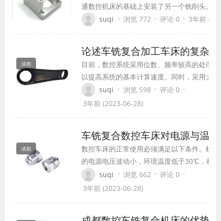
通数控机床的基础上安装了另一个铣削头。
·
·
·
suqi
浏览 772
评论 0
3年前 (202
论述车铣复合加工车床的复杂机
目前，数控系统采用位数、频率较高的处理器
成都
以提高系统的基本计算速度。同时，采用大型
成电路和多微处理器结构，提高系统的数据处
·
·
·
suqi
浏览 598
评论 0
能力，即提高插入式补充操作的速度和精度。
3年前 (2023-06-28)
用直线电机直接驱动机床工作台的直线伺服进
方式，具有优越的高速和动态响应特性。
车铣复合数控车床对电源与温度
数控车床的正常使用必须满足以下条件。机床
成都
的电源电压波动小，环境温度低于30℃，相
80%。然而，我们在一定程度上关注电源和温
·
·
·
suqi
浏览 662
评论 0
3年前 (2023-06-28)
成都数控车铣复合机床的优势在