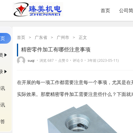
首页
公司
首页
>
广东省
>
广州市
>
正文
首页
精密零件加工有哪些注意事项
类
·
·
·
·
suqi
浏览 687
点赞 0
评论 0
3年前 (2023-05-11)
录
在开展的每一项工作都需要注意每一个事项，尤其是在
资讯
实际效果。那麼
精密零件加工
需要注意些什么？下面就
快讯
问答