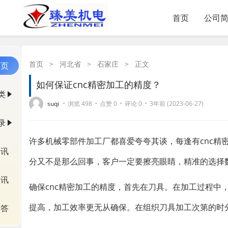
首页
公司
首页
>
河北省
>
石家庄
>
正文
首页
如何保证cnc精密加工的精度？
类
·
·
·
·
suqi
浏览 498
点赞 0
评论 0
3年前 (2023-06-27)
录
许多机械零部件加工厂都喜爱夸夸其谈，每逢有cnc精
资讯
分又不是那么回事，客户一定要擦亮眼睛，精准的选择
快讯
确保cnc精密加工的精度，首先在刀具。在加工过程中
提高，加工效率更无从确保。在组织刀具加工次第的时
问答