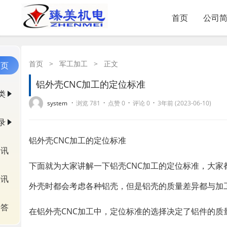
首页
公司
首页
>
军工加工
>
正文
首页
铝外壳CNC加工的定位标准
类
·
·
·
·
system
浏览 781
点赞 0
评论 0
3年前 (2023-06-10)
录
铝外壳CNC加工的定位标准
资讯
下面就为大家讲解一下铝壳CNC加工的定位标准，大
快讯
外壳时都会考虑各种铝壳，但是铝壳的质量差异都与加
问答
在铝外壳CNC加工中，定位标准的选择决定了铝件的