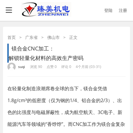
登陆
注册
首页
>
广东省
>
佛山市
>
正文
镁合金CNC加工：
解锁轻量化材料的高效生产密码
·
·
·
·
suqi
浏览 90
点赞 0
评论 0
4个月前 (03-31)
在轻量化制造浪潮席卷全球的当下，镁合金凭借
1.8g/cm³的低密度（仅为钢的1/4、铝合金的2/3）、出
色的比强度与电磁屏蔽性，成为航空航天、3C电子、新
能源汽车等领域的“香饽饽”。而CNC加工作为镁合金复杂