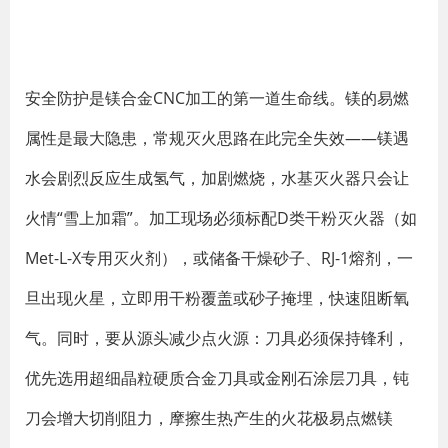
安全防护是镁合金CNC加工的第一道生命线。镁的易燃
属性是最大隐患，常规灭火思路在此完全失效——镁遇
水会剧烈反应生成氢气，加剧燃烧，水基灭火器只会让
火情“雪上加霜”。加工现场必须标配D类干粉灭火器（如
Met-L-X专用灭火剂），或储备干燥砂子、RJ-1熔剂，一
旦出现火星，立即用干粉覆盖或砂子掩埋，快速阻断氧
气。同时，要从源头减少点火源：刀具必须保持锋利，
优先选用超细晶粒硬质合金刀具或金刚石涂层刀具，钝
刀会增大切削阻力，摩擦生热产生的火花极易点燃镁