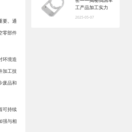
密——揭秘我国军
工产品加工实力
2025-05-07
重要。通
空零部件
对环境造
件加工技
少废品和
着可持续
加强与相