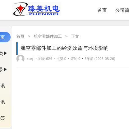
首页
公司
首页
>
航空零部件加工
>
正文
首页
航空零部件加工的经济效益与环境影响
类
·
·
·
·
suqi
浏览 624
点赞 0
评论 0
3年前 (2023-08-26)
录
资讯
快讯
问答