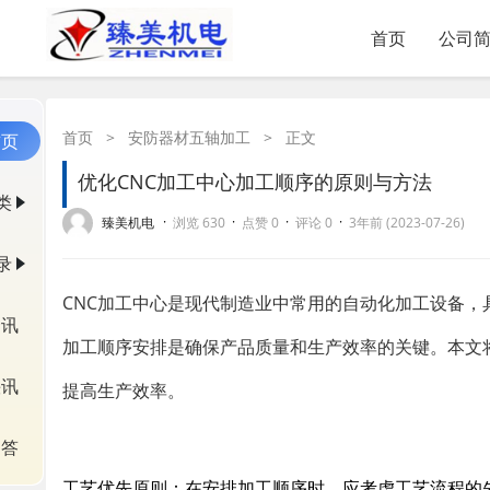
首页
公司
首页
>
安防器材五轴加工
>
正文
首页
优化CNC加工中心加工顺序的原则与方法
类
·
·
·
·
臻美机电
浏览 630
点赞 0
评论 0
3年前 (2023-07-26)
录
CNC加工中心是现代制造业中常用的自动化加工设备，
资讯
加工顺序安排是确保产品质量和生产效率的关键。本文
快讯
提高生产效率。
问答
工艺优先原则：在安排加工顺序时，应考虑工艺流程的