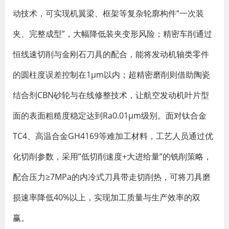
动技术，可实现机翼梁、框架等复杂轮廓构件“一次装
夹、完整成型”，大幅降低装夹变形风险；精密车削通过
恒线速切削与金刚石刀具的配合，能将发动机轴类零件
的圆柱度误差控制在1μm以内；超精密磨削则借助陶瓷
结合剂CBN砂轮与在线修整技术，让航空发动机叶片型
面的表面粗糙度稳定达到Ra0.01μm级别。面对钛合金
TC4、高温合金GH4169等难加工材料，工艺人员通过优
化切削参数，采用“低切削速度+大进给量”的铣削策略，
配合压力≥7MPa的内冷式刀具带走切削热，可将刀具磨
损速率降低40%以上，实现加工质量与生产效率的双
赢。