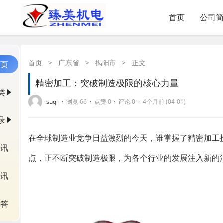
首页
公司
首页
>
广东省
>
揭阳市
>
正文
首页
精密加工：突破制造极限的核心力量
类
·
·
·
·
suqi
浏览 66
点赞 0
评论 0
4个月前 (04-01)
录
在全球制造业竞争日益激烈的今天，谁掌握了精密加工
资讯
点，正不断突破制造极限，为各个行业的发展注入新的
快讯
问答