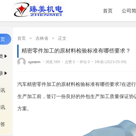
首页
公司
首页
>
吉林省
>
正文
首页
精密零件加工的原材料检验标准有哪些要求？
类
·
·
·
·
system
浏览 589
点赞 0
评论 0
3年前 (2023-05-09)
录
汽车精密零件加工的原材料检验标准有哪些要求?在进
资讯
生产加工前，签订一份良好的外包生产加工质量保证协
快讯
方案。
问答