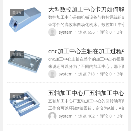
不作联动，适合立、卧转换的四轴加工中心不
大型数控加工中心卡刀如何解
点：加工简便灵活，主轴立…
阳江市
​数控加工中心是由机械设备与数控系统组成
杂零件的高效率自动化机床。数控加工中心是
高、应用最广泛的数控机床之一。那么，大型
·
·
·
system
浏览 656
评论 0
3年前 (2
卡刀如何解决方法？ 1、松开电机上的刹车装
手旋转电机上的外六角，一般旋转的方向和刀
cnc加工中心主轴在加工过程
向相同，总之就是让自动换刀的刀臂脱离…
阳江市
​cnc加工中心主轴在整个的加工中占有很重
来说还可以分为了不同的加工中心，那下面就
了解一下。 一、不同的分类 cnc加工中心
·
·
·
system
浏览 718
评论 0
3年前 (2
根据不同的主轴所处于不同的状态来进行分类
加工中心的，也是需要更多的考虑主…
五轴加工中心厂五轴加工中心
阳江市
​五轴加工中心厂五轴加工中心的回转轴有两
工作台可以环绕X轴回转，定义为A轴，A轴一般
一个回转台，定义为C轴，C轴都是360度回
·
·
·
system
浏览 462
评论 0
3年前 (2
的工件除了底面之外，其余的五个面都可以由立.