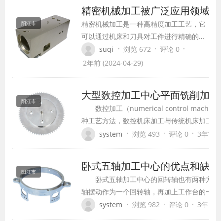
将探讨精密零件加工在现代工业中的重要性，
精密机械加工被广泛应用领域
和发展趋势。
精密机械加工是一种高精度加工工艺，它
阳江市
可以通过机床和刀具对工件进行精确的切
削和加工，以获得高精度的零部件。在工
·
·
·
suqi
浏览 672
评论 0
业生产中，精密机械加工被广泛应用于各
2年前 (2024-04-29)
种行业，包括航空航天、汽车、电子、医
疗等领域。
大型数控加工中心平面铣削
阳江市
​ 数控加工（numerical control ma
种工艺方法，数控机床加工与传统机床加工的
了明显的变化。用数字信息控制零件和刀具位
·
·
·
system
浏览 493
评论 0
3年前 (2
变、批量小、形状复杂、精度高等问题和实现
卧式五轴加工中心的优点和缺
阳江市
​ 卧式五轴加工中心的回转轴也有两种方式
轴摆动作为一个回转轴，再加上工作台的一个
立、卧转换配合工作台分度，对工件实现五面
·
·
·
system
浏览 982
评论 0
3年前 (2
式五轴加工中心的优点和缺点有哪些？ 缺点