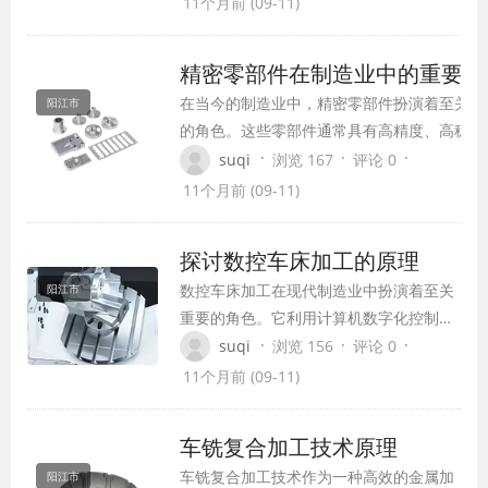
11个月前 (09-11)
精密零部件在制造业中的重要作
在当今的制造业中，精密零部件扮演着至关重
阳江市
的角色。这些零部件通常具有高精度、高稳定
性、高耐用性等特点，广泛应用于航空航天、
·
·
·
suqi
浏览 167
评论 0
车制造、医疗器械、精密仪器等领域。本文将
11个月前 (09-11)
讨精密零部件在制造业中的重要作用。
探讨数控车床加工的原理
数控车床加工在现代制造业中扮演着至关
阳江市
重要的角色。它利用计算机数字化控制系
统，将传统车床与先进技术相结合，实现
·
·
·
suqi
浏览 156
评论 0
了高精度、高效率的加工过程。本文将深
11个月前 (09-11)
入探讨数控车床加工的原理、优势以及在
实际应用中的重要性。
车铣复合加工技术原理
车铣复合加工技术作为一种高效的金属加
阳江市