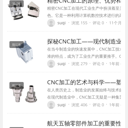
精密CNC加工的原理、优势和
阳江市
精密CNC加工在现代工业生产中扮演着至关重
色。它是一种利用计算机数控技术进行的高精
法，广泛应用于汽车、航空航天、医疗器械、
·
·
·
suqi
浏览 155
评论 0
11个月前 (0
等高精密行业。本文将从精密CNC加工的原
应用领域等方面进行详细阐述。
探秘CNC加工——现代制造业的
阳江市
在当今制造业的快速发展中，CNC加工技术
准的特点，成为了工业生产的重要推手。CN
数控，是现代制造业中的“魔术师”，通过精确
·
·
·
suqi
浏览 279
评论 0
1年前 (202
制，将原材料转化为各种复杂形状的零件。那
工究竟是什么？它又是如何改变现代制造业的
CNC加工的艺术与科学——塑
阳江市
在人类历史上，制造业的发展始终与技术的进
在现代制造业中，CNC加工无疑是一种集艺
技术，它不仅改变了传统的生产方式，更在塑
·
·
·
suqi
浏览 406
评论 0
1年前 (202
中发挥着重要作用。
航天五轴零部件加工的重要性