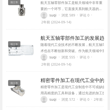
航天五轴零部件加工是航天领域中非常重
阳江市
要的一个环节，它直接关系到航天器的安
全性和性能。航天器是载人或无人进入太
·
·
·
suqi
浏览 589
评论 0
空进行科学研究、资源开发、环境监测等
2年前 (2024-09-14)
各种任务的工具，它的安全性和性能直接
关系到任务的顺利完成。
航天五轴零部件加工的发展趋势
随着现代工业技术的不断发展，航天五轴零部
阳江市
术也在不断创新和突破。作为航天领域中重要
节，五轴加工在航天器制造中扮演着重要的角
·
·
·
suqi
浏览 555
评论 0
来，航天五轴零部件加工将呈现出哪些发展趋
2年前 (2024-09-14)
哪些挑战？本文将就此展开探讨。
精密零件加工在现代工业中的重
阳江市
精密零件加工是现代工业制造中不可或缺的一
用高精度的工具和设备，通过先进的加工技术
度准确性、可重复性和一致性的部件。这些部
·
·
·
suqi
浏览 572
评论 0
2年前 (202
个领域，包括医疗、工业、航空航天等。在这