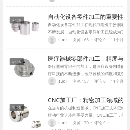
械加工的定义、特点、应用领域以及发展趋势
进行探讨。
自动化设备零件加工的重要性、
阳江市
自动化设备零件加工在现代制造业中扮演着至
不断发展，自动化设备零件加工已经成为了提
升产品质量的重要手段。本文将详细介绍自动
·
·
·
suqi
浏览 163
评论 0
11个月前 (0
发展现状、技术应用以及未来发展趋势。
医疗器械零部件加工：精度与创
阳江市
医疗器械零部件的加工，是医疗设备制造的核
疗科技的不断进步，医疗器械的精度和复杂度
对零部件加工提出了更高的要求。本文将从医
·
·
·
suqi
浏览 157
评论 0
11个月前 (0
工的挑战、趋势以及关键技术创新等方面进行
CNC加工厂：精密加工领域的
在当今的机械制造领域，CNC加工技术已经成
阳江市
推动行业进步的重要力量。CNC加工厂，作为
加工领域的佼佼者，以其高效、精准的特点，
·
·
·
suqi
浏览 170
评论 0
了广大客户的信赖与支持。