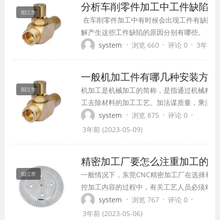
分析车削零件加工中工件缺陷
阳江市
​ 在车削零件加工中有时候会出现工件有缺陷
解产生这些工件缺陷的原因分别有哪些。 1.弯
曲。应经校直和热外省处理。 2)工件装夹不
·
·
·
system
浏览 660
评论 0
3年前 (2
孔顶得过紧。 ​零件加工 3)刀具几何参数和
切削力过大。可减小切削深度，增加进给次...
一般机加工件有哪几种安装方法
​机加工是机械加工的简称，是指通过机械精确
阳江市
工去除材料的加工工艺。加法谋质量，乘法话
产，钻套，加工的必需品。一般机加工的安装
·
·
·
system
浏览 875
评论 0
法有： 1. 直接安装法：工件直接安装在工作
3年前 (2023-05-09)
采用通用夹具（三爪卡盘、四爪卡盘、顶尖、
口钳、电磁吸盘等标准附件），有时要对工件
精密加工厂要怎么注重加工的适
行划线找正，再行夹紧。 2.专用夹具安装...
一般情况下，东莞CNC精密加工厂在选择和决
阳江市
控加工内容的过程中，有关工艺人员必须对零
或零件模型作足够具体和充分的工艺性分析。
·
·
·
system
浏览 767
评论 0
行数控加工的工艺性分析时，编程人员应根据
3年前 (2023-05-06)