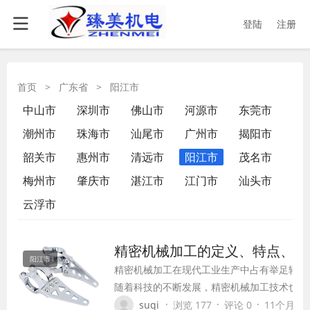
登陆
注册
首页
>
广东省
>
阳江市
中山市
深圳市
佛山市
河源市
东莞市
潮州市
珠海市
汕尾市
广州市
揭阳市
韶关市
惠州市
清远市
阳江市
茂名市
梅州市
肇庆市
湛江市
江门市
汕头市
云浮市
精密机械加工的定义、特点、应
阳江市
精密机械加工在现代工业生产中占有举足轻重
随着科技的不断发展，精密机械加工技术也在
步，其在各个领域的应用越来越广泛。本文将
·
·
·
suqi
浏览 177
评论 0
11个月前 (0