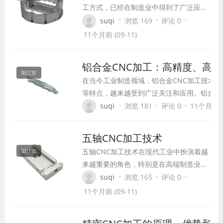
工方式，已经在制造业中得到了广泛应
用。本文将探讨车铣复合加工技术的原
·
·
·
suqi
浏览 169
评论 0
理、优势及其在现代制造业中的应用前
11个月前 (09-11)
景。
铝合金CNC加工：高精度、高
阳江市
在当今工业制造领域，铝合金CNC加工技术
等特点，越来越受到广泛关注和应用。铝合金
强度、耐腐蚀的金属材料，在航空航天、汽车
·
·
·
suqi
浏览 181
评论 0
11个月前 (0
领域发挥着重要作用。本文将详细介绍铝合金
优势、关键步骤、优化技巧以及发展趋势，以
五轴CNC加工技术
CNC加工的神秘面纱。
五轴CNC加工技术在现代工业中扮演着越
阳江市
来越重要的角色，特别是在高端制造业
中，如军工、船舶、航空航天、汽车、新
·
·
·
suqi
浏览 165
评论 0
能源等。它凭借其高度的灵活性和精度，
11个月前 (09-11)
已经成为制造复杂度高且精度要求严格的
零件的关键设备。