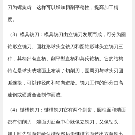
刀为螺旋齿，这样可以增加切削平稳性，提高加工精
度。
（3）模具铣刀：模具铣刀由立铣刀发展而成，可分为圆
锥形立铣刀、圆柱形球头立铣刀和圆锥形球头立铣刀三
种，其柄部有直柄、削平型直柄和莫氏锥柄。它的结构
特点是球头或端面上布满了切削刃，圆周刃与球头刃圆
弧连接，可以作径向和轴向进给。铣刀工作的部分由高
速钢或硬质合金制作而成。
（4）键槽铣刀：键槽铣刀它有两个到齿，圆柱面和端面
都有切削刃，端面刃延至中心既像立铣刀，又像钻头。
加工时先轴向进给达槽深然后沿键槽方向铣出方向铣出