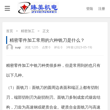
登陆
注册
首页
>
精密加工
>
正文
精密零件加工常用的六种铣刀是什么？
·
·
·
·
suqi
浏览 1235
点赞 0
评论 0
3年前 (2023-05-19)
​精密零件加工
中铣刀种类很多种，但是常用到的也只有
以下几种。
（1）面铣刀：面铣刀的圆周边表面和端正上都有切削
刃，端部切削刃为副切削刃。面铣刀多制成套式镶齿结
构，刀齿为高速钢或硬质合金。硬质合金面铣刀与高速