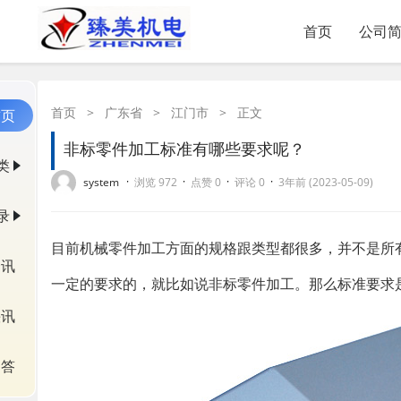
首页
公司
首页
>
广东省
>
江门市
>
正文
首页
非标零件加工标准有哪些要求呢？
类
·
·
·
·
system
浏览 972
点赞 0
评论 0
3年前 (2023-05-09)
录
目前机械零件加工方面的规格跟类型都很多，并不是所
资讯
一定的要求的，就比如说非标零件加工。那么标准要求
快讯
问答