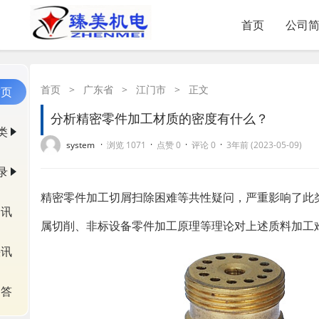
首页
公司
首页
>
广东省
>
江门市
>
正文
首页
分析精密零件加工材质的密度有什么？
类
·
·
·
·
system
浏览 1071
点赞 0
评论 0
3年前 (2023-05-09)
录
​精密零件加工切屑扫除困难等共性疑问，严重影响了
资讯
属切削、非标设备零件加工原理等理论对上述质料加工
快讯
问答