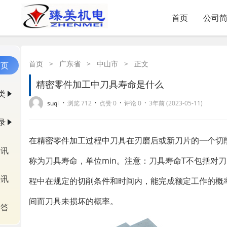
首页
公司
首页
>
广东省
>
中山市
>
正文
首页
精密零件加工中刀具寿命是什么
类
·
·
·
·
suqi
浏览 712
点赞 0
评论 0
3年前 (2023-05-11)
录
在
精密零件加工
过程中刀具在刃磨后或新刀片的一个切
资讯
称为刀具寿命，单位min。注意：刀具寿命T不包括对
快讯
程中在规定的切削条件和时间内，能完成额定工作的概
间而刀具未损坏的概率。
问答