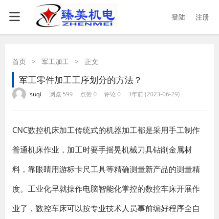
登陆
注册
首页
>
军工加工
>
正文
军工零件加工工序划分的方法？
·
·
·
·
suqi
浏览 599
点赞 0
评论 0
3年前 (2023-06-29)
CNC数控机床加工传统式的机器加工都是采用手工制作
普通机床作业，加工时要手摇晃机械刀具钻削金属材
料，靠眼睛用游标卡尺工具等精确测量新产品的测量精
度。工业化早就操作电脑智能化掌控的数控车床开展作
业了，数控车床可以按专业技术人员事前编好程序全自