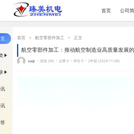
首页
公司
首页
>
航空零部件加工
>
正文
首页
航空零部件加工：推动航空制造业高质量发展
类
·
·
·
·
suqi
浏览 266
点赞 0
评论 0
2年前 (2024-11-06)
录
资讯
快讯
问答