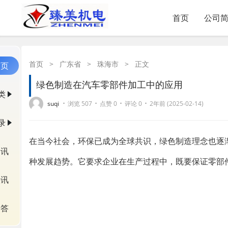
首页
公司
首页
>
广东省
>
珠海市
>
正文
首页
绿色制造在汽车零部件加工中的应用
类
·
·
·
·
suqi
浏览 507
点赞 0
评论 0
2年前 (2025-02-14)
录
在当今社会，环保已成为全球共识，绿色制造理念也逐
资讯
种发展趋势。它要求企业在生产过程中，既要保证零部
快讯
问答