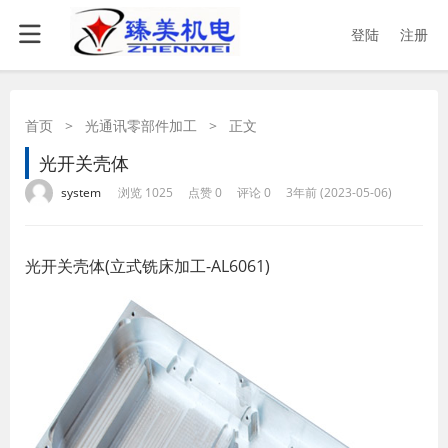
登陆
注册
首页
>
光通讯零部件加工
>
正文
光开关壳体
·
·
·
·
system
浏览 1025
点赞 0
评论 0
3年前 (2023-05-06)
光开关壳体(立式铣床加工-AL6061)