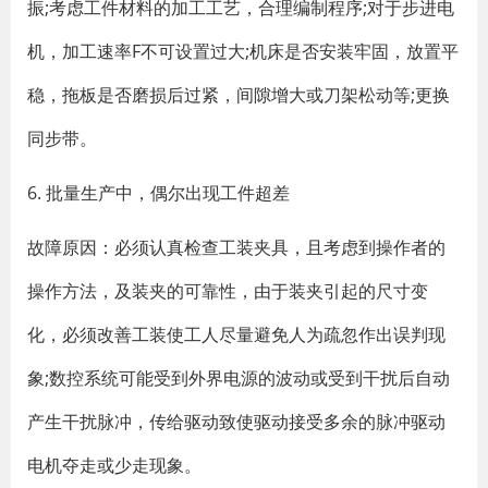
振;考虑工件材料的加工工艺，合理编制程序;对于步进电
机，加工速率F不可设置过大;机床是否安装牢固，放置平
稳，拖板是否磨损后过紧，间隙增大或刀架松动等;更换
同步带。
6. 批量生产中，偶尔出现工件超差
故障原因：必须认真检查工装夹具，且考虑到操作者的
操作方法，及装夹的可靠性，由于装夹引起的尺寸变
化，必须改善工装使工人尽量避免人为疏忽作出误判现
象;数控系统可能受到外界电源的波动或受到干扰后自动
产生干扰脉冲，传给驱动致使驱动接受多余的脉冲驱动
电机夺走或少走现象。