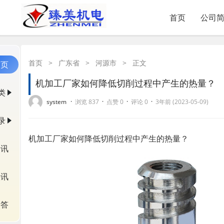
首页
公司
首页
>
广东省
>
河源市
>
正文
首页
机加工厂家如何降低切削过程中产生的热量？
类
·
·
·
·
system
浏览 837
点赞 0
评论 0
3年前 (2023-05-09)
录
机加工厂家如何降低切削过程中产生的热量？
资讯
快讯
问答