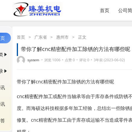
首页
公司
首页
>
广东省
>
惠州市
>
正文
首页
带你了解cnc精密配件加工除锈的方法有哪些呢
类
·
·
·
·
system
浏览 1006
点赞 0
评论 0
3年前 (2023-06-02)
录
带你了解cnc精密配件加工除锈的方法有哪些呢
资讯
cnc精密配件加工
或配件当轴承等由于库存条件或防锈
快讯
度。而海硕达科技根据多年加工经验，总结出一些除锈
修复。cnc精密配件加工由于库存或运输不当造成零件
问答
精度；