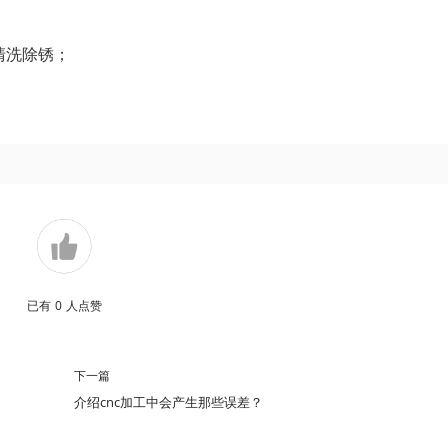
清洗除锈；
已有
0
人点赞
下一篇
介绍cnc加工中会产生那些误差？