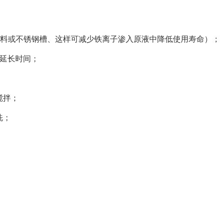
用塑料或不锈钢槽、这样可减少铁离子渗入原液中降低使用寿命）；
要延长时间；
搅拌；
洗；