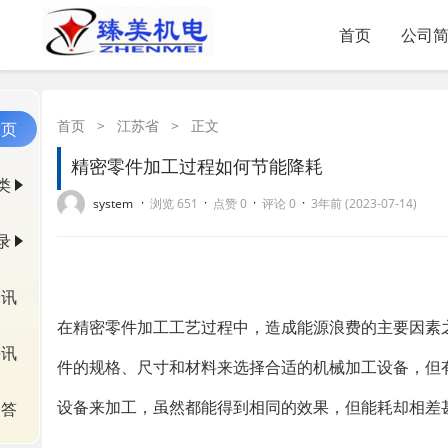
首页
公司
首页
>
江苏省
>
正文
首页
精密零件加工过程如何节能降耗
类
·
·
·
·
system
浏览 651
点赞 0
评论 0
3年前 (2023-07-14)
录
资讯
在精密零件加工工艺过程中，造成能源浪费的主要因素
快讯
件的规格、尺寸和材料来选择合适的机械加工设备，但
设备来加工，虽然都能得到相同的效果，但能耗却相差
问答