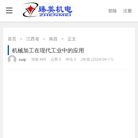
登陆
注册
首页
>
江西省
>
南昌
>
正文
机械加工在现代工业中的应用
·
·
·
·
suqi
浏览 489
点赞 0
评论 0
2年前 (2024-04-11)