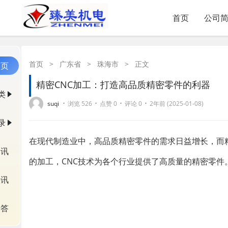
首页
公司
首页
>
广东省
>
珠海市
>
正文
首页
精密CNC加工：打造高品质精密零件的利器
类
·
·
·
·
suqi
浏览 526
点赞 0
评论 0
2年前 (2025-01-08)
录
在现代制造业中，高品质精密零件的需求日益增长，而
资讯
的加工，CNC技术为各个行业提供了高质量的精密零件
快讯
问答