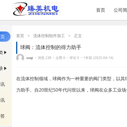
首页
公司
首页
>
流体控制组件加工
>
正文
首页
球阀：流体控制的得力助手
类
·
·
·
·
suqi
浏览 238
点赞 0
评论 0
1年前 (2025-04-14)
录
在流体控制领域，球阀作为一种重要的阀门类型，以其
资讯
力助手。自20世纪50年代问世以来，球阀在众多工业
快讯
问答