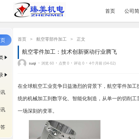
首页
公司
首页
>
航空零部件加工
>
正文
首页
航空零件加工：技术创新驱动行业腾飞
类
·
·
·
·
suqi
浏览 60
点赞 0
评论 0
4个月前 (04-02)
录
在全球航空工业竞争日益激烈的背景下，航空零件加工
资讯
统的机械加工到数字化、智能化制造，从单一的切削工
快讯
一场深刻的变革。
问答