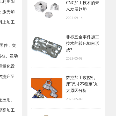
工利用阳
CNC加工技术的未
来发展趋势
；激光加
2024-09-14
料上加工
非标五金零件加工
技术的转化如何形
零件，突
成?
隔框、发动
2023-05-08
轻量化设
右提升至
数控加工数控机
床“尺寸不稳定”九
大原因分析
2023-05-09
泛应用。
提高加工